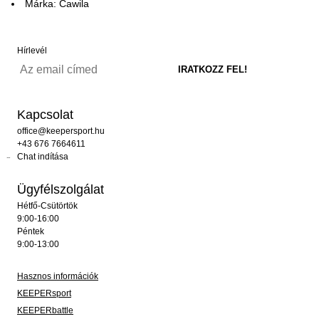
Márka: Cawila
Hírlevél
Kapcsolat
office@keepersport.hu
+43 676 7664611
Chat indítása
Ügyfélszolgálat
Hétfő-Csütörtök
9:00-16:00
Péntek
9:00-13:00
Hasznos információk
KEEPERsport
KEEPERbattle