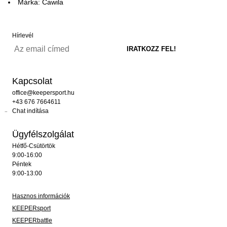
Márka: Cawila
Hírlevél
Kapcsolat
office@keepersport.hu
+43 676 7664611
Chat indítása
Ügyfélszolgálat
Hétfő-Csütörtök
9:00-16:00
Péntek
9:00-13:00
Hasznos információk
KEEPERsport
KEEPERbattle