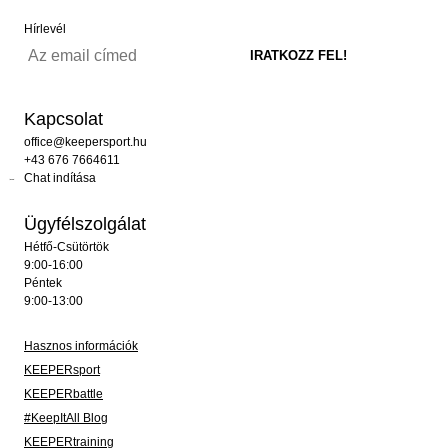
Hírlevél
Kapcsolat
office@keepersport.hu
+43 676 7664611
Chat indítása
Ügyfélszolgálat
Hétfő-Csütörtök
9:00-16:00
Péntek
9:00-13:00
Hasznos információk
KEEPERsport
KEEPERbattle
#KeepItAll Blog
KEEPERtraining