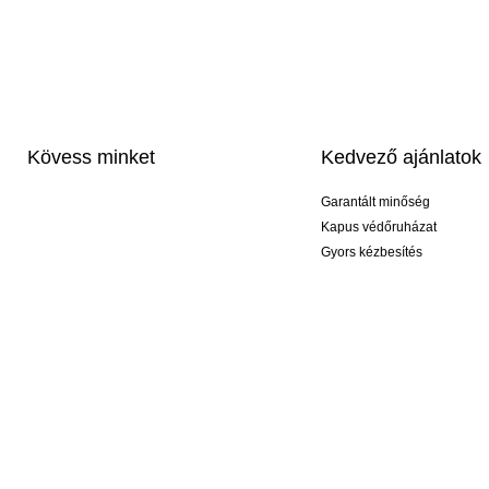
Kövess minket
Kedvező ajánlatok
Garantált minőség
Kapus védőruházat
Gyors kézbesítés
Profi feliratozás
Exkluzív kesztyűk
Akciós csomagok
© 2026 KEEPERsport Magyarország Kft Nem kell őrültnek lenned, ahhoz hogy KEEPE