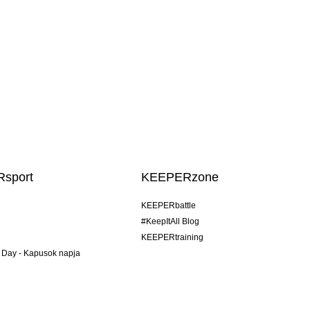
sport
KEEPERzone
KEEPERbattle
#KeepItAll Blog
KEEPERtraining
 Day - Kapusok napja