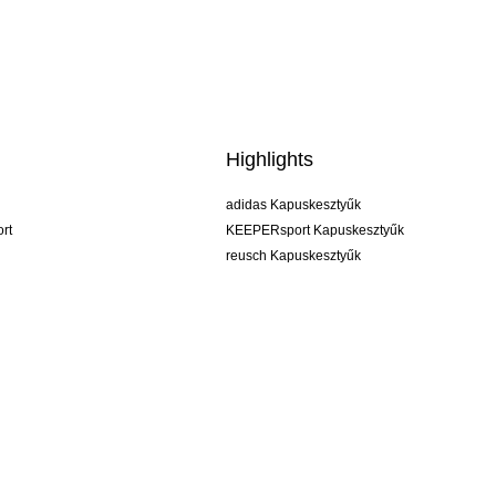
Highlights
adidas Kapuskesztyűk
rt
KEEPERsport Kapuskesztyűk
reusch Kapuskesztyűk
uhlsport Kapuskesztyűk
rehab Kapuskesztyűk
keeper
NIKE Kapuskesztyűk
PUMA Kapuskesztyűk
SELLS Kapuskesztyűk
ÁSZF
Impresszum