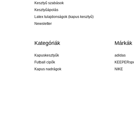
Kesztyű szabások
Kesztyűápolás
Latex tulajdonságok (kapus kesztyű)
Newsletter
Kategóriák
Márkák
Kapuskesztyűk
adidas
Futball cipők
KEEPERspo
Kapus nadrágok
NIKE
Kapusmezek
Puma
Kapus alánadrág
REUSCH
Sells Goal
uhlsport
Elite Sport
rehab
Hungary
R legyél, de segít ;-) #KeepItAll