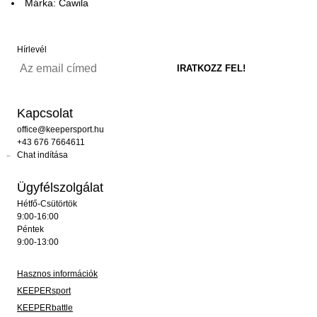
Márka: Cawila
Hírlevél
Kapcsolat
office@keepersport.hu
+43 676 7664611
Chat indítása
Ügyfélszolgálat
Hétfő-Csütörtök
9:00-16:00
Péntek
9:00-13:00
Hasznos információk
KEEPERsport
KEEPERbattle