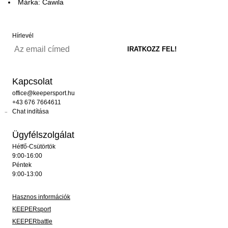
Márka: Cawila
Hírlevél
Kapcsolat
office@keepersport.hu
+43 676 7664611
Chat indítása
Ügyfélszolgálat
Hétfő-Csütörtök
9:00-16:00
Péntek
9:00-13:00
Hasznos információk
KEEPERsport
KEEPERbattle