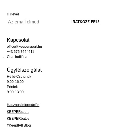
Hírlevél
Kapcsolat
office@keepersport.hu
+43 676 7664611
Chat indítása
Ügyfélszolgálat
Hétfő-Csütörtök
9:00-16:00
Péntek
9:00-13:00
Hasznos információk
KEEPERsport
KEEPERbattle
#KeepItAll Blog