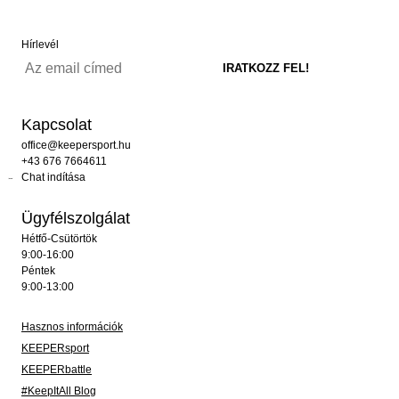
Hírlevél
Kapcsolat
office@keepersport.hu
+43 676 7664611
Chat indítása
Ügyfélszolgálat
Hétfő-Csütörtök
9:00-16:00
Péntek
9:00-13:00
Hasznos információk
KEEPERsport
KEEPERbattle
#KeepItAll Blog