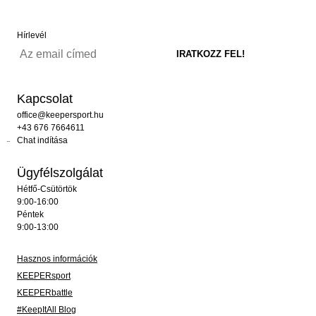
Hírlevél
Kapcsolat
office@keepersport.hu
+43 676 7664611
Chat indítása
Ügyfélszolgálat
Hétfő-Csütörtök
9:00-16:00
Péntek
9:00-13:00
Hasznos információk
KEEPERsport
KEEPERbattle
#KeepItAll Blog