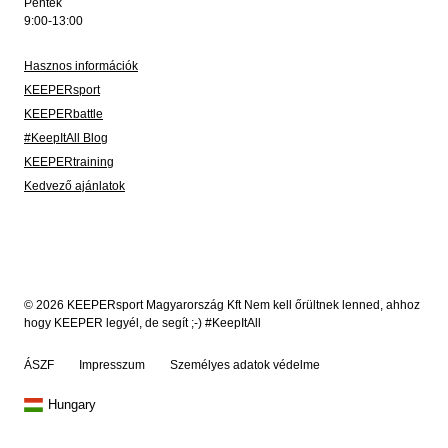
Péntek
9:00-13:00
Hasznos információk
KEEPERsport
KEEPERbattle
#KeepItAll Blog
KEEPERtraining
Kedvező ajánlatok
© 2026 KEEPERsport Magyarország Kft Nem kell őrültnek lenned, ahhoz
hogy KEEPER legyél, de segít ;-) #KeepItAll
ÁSZF
Impresszum
Személyes adatok védelme
Hungary