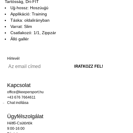
Tartósság, Dri-FIT
Ujj-hossz: Hoszúujjú
Applikáció: Training
Táska: oldalirányban
Varrat: Slim
Csatlakozó: 1/1, Zippzár
Álló gallér
Hírlevél
Kapcsolat
office@keepersport.hu
+43 676 7664611
Chat indítása
Ügyfélszolgálat
Hétfő-Csütörtök
9:00-16:00