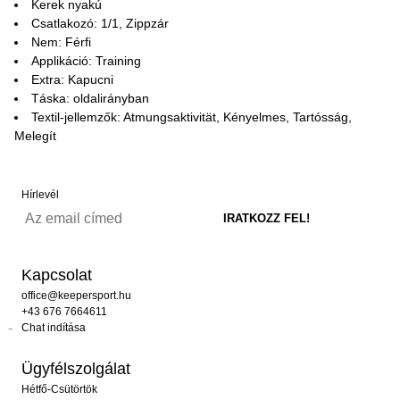
Kerek nyakú
Csatlakozó: 1/1, Zippzár
Nem: Férfi
Applikáció: Training
Extra: Kapucni
Táska: oldalirányban
Textil-jellemzők: Atmungsaktivität, Kényelmes, Tartósság,
Melegít
Hírlevél
Kapcsolat
office@keepersport.hu
+43 676 7664611
Chat indítása
Ügyfélszolgálat
Hétfő-Csütörtök