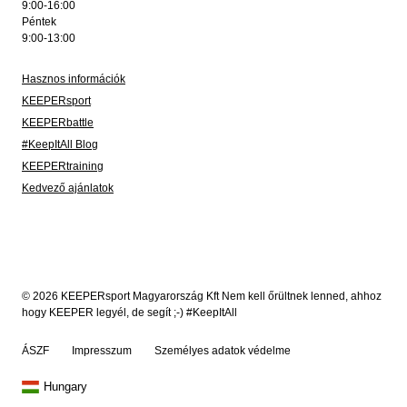
9:00-16:00
Péntek
9:00-13:00
Hasznos információk
KEEPERsport
KEEPERbattle
#KeepItAll Blog
KEEPERtraining
Kedvező ajánlatok
© 2026 KEEPERsport Magyarország Kft Nem kell őrültnek lenned, ahhoz
hogy KEEPER legyél, de segít ;-) #KeepItAll
ÁSZF
Impresszum
Személyes adatok védelme
Hungary