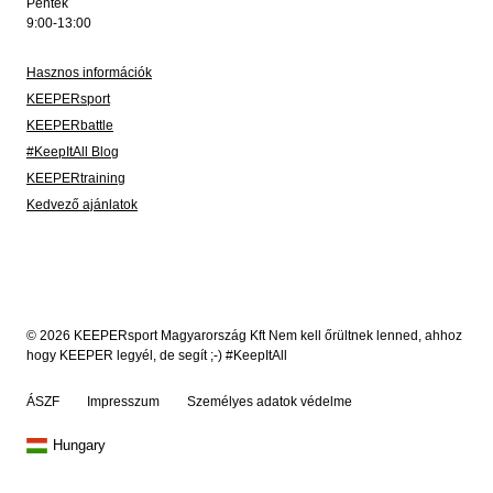
Péntek
9:00-13:00
Hasznos információk
KEEPERsport
KEEPERbattle
#KeepItAll Blog
KEEPERtraining
Kedvező ajánlatok
© 2026 KEEPERsport Magyarország Kft Nem kell őrültnek lenned, ahhoz
hogy KEEPER legyél, de segít ;-) #KeepItAll
ÁSZF
Impresszum
Személyes adatok védelme
Hungary