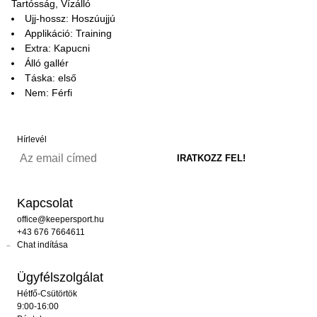
Tartósság, Vízálló
Ujj-hossz: Hoszúujjú
Applikáció: Training
Extra: Kapucni
Álló gallér
Táska: első
Nem: Férfi
Hírlevél
Kapcsolat
office@keepersport.hu
+43 676 7664611
Chat indítása
Ügyfélszolgálat
Hétfő-Csütörtök
9:00-16:00