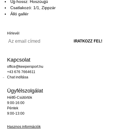
Ujj-hossz: Hoszúujjú
Csatlakozó: 1/1, Zippzár
Álló gallér
Hírlevél
Kapcsolat
office@keepersport.hu
+43 676 7664611
Chat indítása
Ügyfélszolgálat
Hétfő-Csütörtök
9:00-16:00
Péntek
9:00-13:00
Hasznos információk