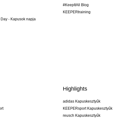
#KeepItAll Blog
KEEPERtraining
 Day - Kapusok napja
Highlights
adidas Kapuskesztyűk
rt
KEEPERsport Kapuskesztyűk
reusch Kapuskesztyűk
uhlsport Kapuskesztyűk
rehab Kapuskesztyűk
keeper
NIKE Kapuskesztyűk