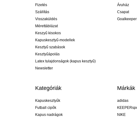
Fizetés
Áruház
Szállítás
Csapat
Visszaküldés
Goalkeeper
Mérettáblázat
Keszyű kisokos
Kapuskesztyű-modellek
Kesztyű szabások
Kesztyűápolás
Latex tulajdonságok (kapus kesztyű)
Newsletter
Kategóriák
Márkák
Kapuskesztyűk
adidas
Futball cipők
KEEPERspo
Kapus nadrágok
NIKE
Kapusmezek
Puma
Kapus alánadrág
REUSCH
Sells Goal