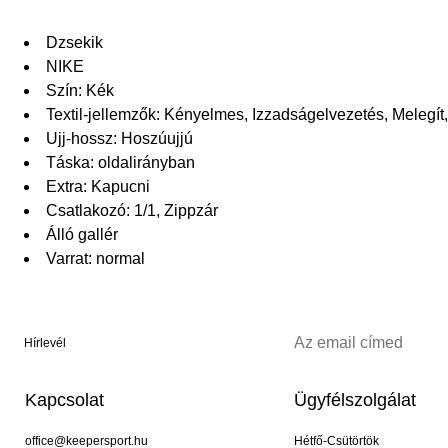
Dzsekik
NIKE
Szín: Kék
Textil-jellemzők: Kényelmes, Izzadságelvezetés, Melegít,
Ujj-hossz: Hoszúujjú
Táska: oldalirányban
Extra: Kapucni
Csatlakozó: 1/1, Zippzár
Álló gallér
Varrat: normal
Hírlevél
Kapcsolat
Ügyfélszolgálat
office@keepersport.hu
Hétfő-Csütörtök