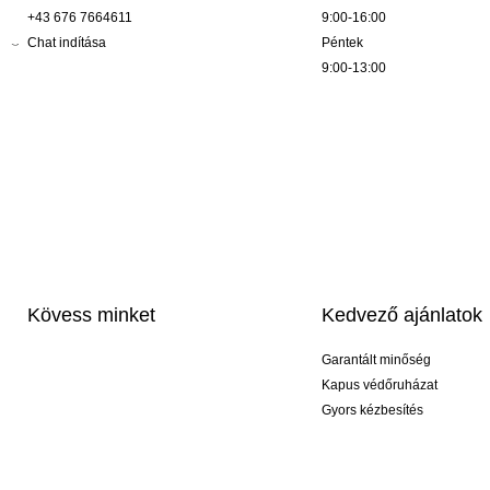
+43 676 7664611
9:00-16:00
Chat indítása
Péntek
9:00-13:00
Kövess minket
Kedvező ajánlatok
Garantált minőség
Kapus védőruházat
Gyors kézbesítés
Profi feliratozás
Exkluzív kesztyűk
Akciós csomagok