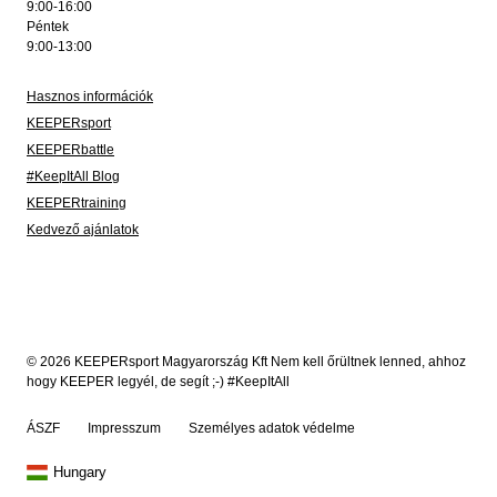
9:00-16:00
Péntek
9:00-13:00
Hasznos információk
KEEPERsport
KEEPERbattle
#KeepItAll Blog
KEEPERtraining
Kedvező ajánlatok
© 2026 KEEPERsport Magyarország Kft Nem kell őrültnek lenned, ahhoz
hogy KEEPER legyél, de segít ;-) #KeepItAll
ÁSZF
Impresszum
Személyes adatok védelme
Hungary