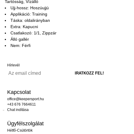
Tartósság, Vízálló
Ujj-hossz: Hoszúujjú
Applikáció: Training
Táska: oldalirányban
Extra: Kapucni
Csatlakozó: 1/1, Zippzár
Álló gallér
Nem: Férfi
Hírlevél
Kapcsolat
office@keepersport.hu
+43 676 7664611
Chat indítása
Ügyfélszolgálat
Hétfő-Csütörtök