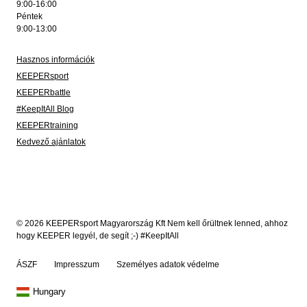
9:00-16:00
Péntek
9:00-13:00
Hasznos információk
KEEPERsport
KEEPERbattle
#KeepItAll Blog
KEEPERtraining
Kedvező ajánlatok
© 2026 KEEPERsport Magyarország Kft Nem kell őrültnek lenned, ahhoz
hogy KEEPER legyél, de segít ;-) #KeepItAll
ÁSZF
Impresszum
Személyes adatok védelme
Hungary