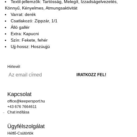
Textil-jellemzők: Tartósság, Melegít, Izzadságelvezetés,
Könnyű, Kényelmes, Atmungsaktivität
Varrat: derék
Csatlakozó: Zippzár, 1/1
Álló gallér
Extra: Kapucni
Szín: Fekete, fehér
Ujj-hossz: Hoszúujjú
Hírlevél
Kapcsolat
office@keepersport.hu
+43 676 7664611
Chat indítása
Ügyfélszolgálat
Hétfő-Csütörtök