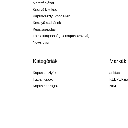
Mérettáblázat
Keszyű kisokos
Kapuskesztyű-modellek
Kesztyű szabások
Kesztyűápolás
Latex tulajdonságok (kapus kesztyű)
Newsletter
Kategóriák
Márkák
Kapuskesztyűk
adidas
Futball cipők
KEEPERspo
Kapus nadrágok
NIKE
Kapusmezek
Puma
Kapus alánadrág
REUSCH
Sells Goal
uhlsport
Elite Sport
rehab