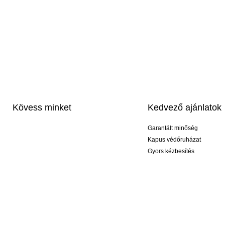
Kövess minket
Kedvező ajánlatok
Garantált minőség
Kapus védőruházat
Gyors kézbesítés
Profi feliratozás
Exkluzív kesztyűk
Akciós csomagok