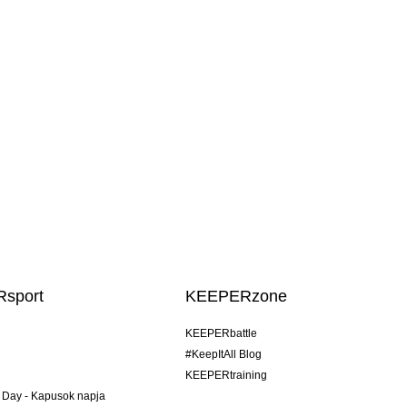
sport
KEEPERzone
KEEPERbattle
#KeepItAll Blog
KEEPERtraining
 Day - Kapusok napja