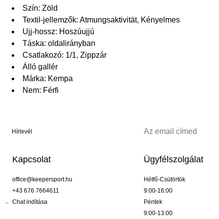
Szín: Zöld
Textil-jellemzők: Atmungsaktivität, Kényelmes
Ujj-hossz: Hoszúujjú
Táska: oldalirányban
Csatlakozó: 1/1, Zippzár
Álló gallér
Márka: Kempa
Nem: Férfi
Hírlevél
Kapcsolat
Ügyfélszolgálat
office@keepersport.hu
Hétfő-Csütörtök
+43 676 7664611
9:00-16:00
Chat indítása
Péntek
9:00-13:00