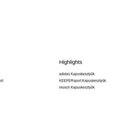
Highlights
adidas Kapuskesztyűk
rt
KEEPERsport Kapuskesztyűk
reusch Kapuskesztyűk
uhlsport Kapuskesztyűk
rehab Kapuskesztyűk
keeper
NIKE Kapuskesztyűk
PUMA Kapuskesztyűk
SELLS Kapuskesztyűk