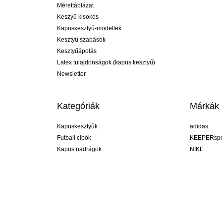
Mérettáblázat
Keszyű kisokos
Kapuskesztyű-modellek
Kesztyű szabások
Kesztyűápolás
Latex tulajdonságok (kapus kesztyű)
Newsletter
Kategóriák
Márkák
Kapuskesztyűk
adidas
Futball cipők
KEEPERspo
Kapus nadrágok
NIKE
Kapusmezek
Puma
Kapus alánadrág
REUSCH
Sells Goal
uhlsport
Elite Sport
rehab