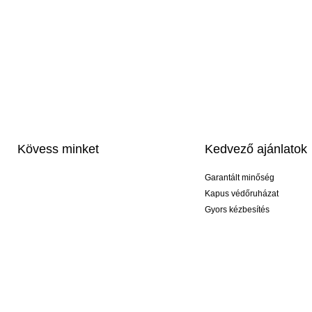
Kövess minket
Kedvező ajánlatok
Garantált minőség
Kapus védőruházat
Gyors kézbesítés
Profi feliratozás
Exkluzív kesztyűk
Akciós csomagok