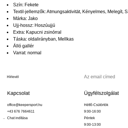
Szín: Fekete
Textil-jellemzők: Atmungsaktivität, Kényelmes, Melegít, Sz
Márka: Jako
Ujj-hossz: Hoszúujjú
Extra: Kapucni zsinórral
Táska: oldalirányban, Mellkas
Álló gallér
Varrat: normal
Hírlevél
Kapcsolat
Ügyfélszolgálat
office@keepersport.hu
Hétfő-Csütörtök
+43 676 7664611
9:00-16:00
Chat indítása
Péntek
9:00-13:00