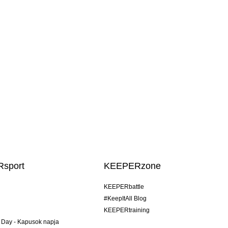
sport
KEEPERzone
KEEPERbattle
#KeepItAll Blog
KEEPERtraining
 Day - Kapusok napja