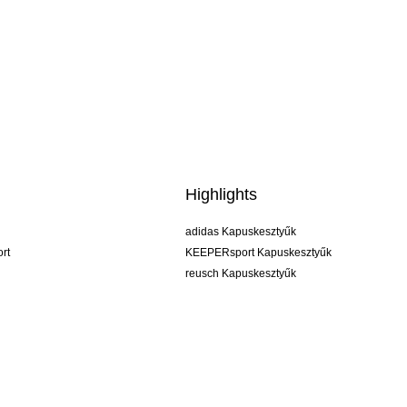
Highlights
adidas Kapuskesztyűk
rt
KEEPERsport Kapuskesztyűk
reusch Kapuskesztyűk
uhlsport Kapuskesztyűk
rehab Kapuskesztyűk
keeper
NIKE Kapuskesztyűk
PUMA Kapuskesztyűk
SELLS Kapuskesztyűk