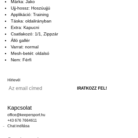
Márka: Jako
Ujj-hossz: Hoszúujjú
Applikáció: Training
Táska: oldalirányban
Extra: Kapucni
Csatlakozó: 1/1, Zippzár
Álló gallér
Varrat: normal
Mesh-betét: oldalsó
Nem: Férfi
Hírlevél
Kapcsolat
office@keepersport.hu
+43 676 7664611
Chat indítása