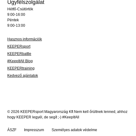
Ügyfélszolgálat
Hétfő-Csütörtök
9:00-16:00
Péntek
9:00-13:00
Hasznos információk
KEEPERsport
KEEPERbattle
#KeepItAll Blog
KEEPERtraining
Kedvező ajánlatok
© 2026 KEEPERsport Magyarország Kft Nem kell őrültnek lenned, ahhoz
hogy KEEPER legyél, de segít ;-) #KeepItAll
ÁSZF
Impresszum
Személyes adatok védelme