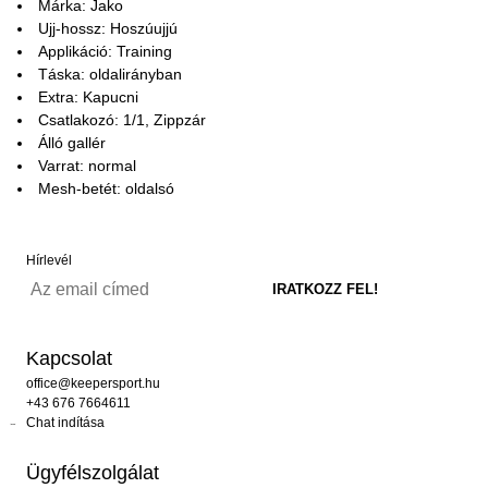
Márka: Jako
Ujj-hossz: Hoszúujjú
Applikáció: Training
Táska: oldalirányban
Extra: Kapucni
Csatlakozó: 1/1, Zippzár
Álló gallér
Varrat: normal
Mesh-betét: oldalsó
Hírlevél
Kapcsolat
office@keepersport.hu
+43 676 7664611
Chat indítása
Ügyfélszolgálat