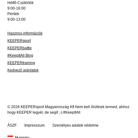
Hétfő-Csütörtök
9:00-16:00
Péntek
9:00-13:00
Hasznos információk
KEEPERsport
KEEPERbattle
#KeepItAll Blog
KEEPERtraining
Kedvező ajánlatok
© 2026 KEEPERsport Magyarország Kft Nem kell őrültnek lenned, ahhoz
hogy KEEPER legyél, de segít ;-) #KeepItAll
ÁSZF
Impresszum
Személyes adatok védelme
Hungary