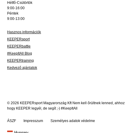
Hétfő-Csütörtök
9:00-16:00
Péntek
9:00-13:00
Hasznos információk
KEEPERsport
KEEPERbattle
#KeepItAll Blog
KEEPERtraining
Kedvező ajánlatok
© 2026 KEEPERsport Magyarország Kft Nem kell őrültnek lenned, ahhoz
hogy KEEPER legyél, de segít ;-) #KeepItAll
ÁSZF
Impresszum
Személyes adatok védelme
Hungary