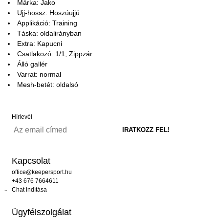
Márka: Jako
Ujj-hossz: Hoszúujjú
Applikáció: Training
Táska: oldalirányban
Extra: Kapucni
Csatlakozó: 1/1, Zippzár
Álló gallér
Varrat: normal
Mesh-betét: oldalsó
Hírlevél
Kapcsolat
office@keepersport.hu
+43 676 7664611
Chat indítása
Ügyfélszolgálat