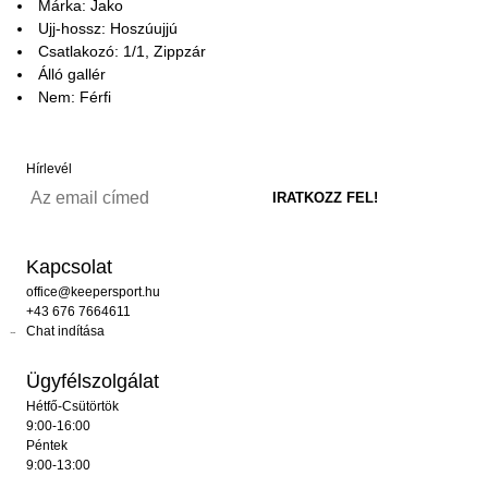
Márka: Jako
Ujj-hossz: Hoszúujjú
Csatlakozó: 1/1, Zippzár
Álló gallér
Nem: Férfi
Hírlevél
Kapcsolat
office@keepersport.hu
+43 676 7664611
Chat indítása
Ügyfélszolgálat
Hétfő-Csütörtök
9:00-16:00
Péntek
9:00-13:00