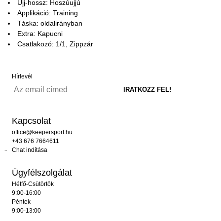
Ujj-hossz: Hoszúujjú
Applikáció: Training
Táska: oldalirányban
Extra: Kapucni
Csatlakozó: 1/1, Zippzár
Hírlevél
Kapcsolat
office@keepersport.hu
+43 676 7664611
Chat indítása
Ügyfélszolgálat
Hétfő-Csütörtök
9:00-16:00
Péntek
9:00-13:00