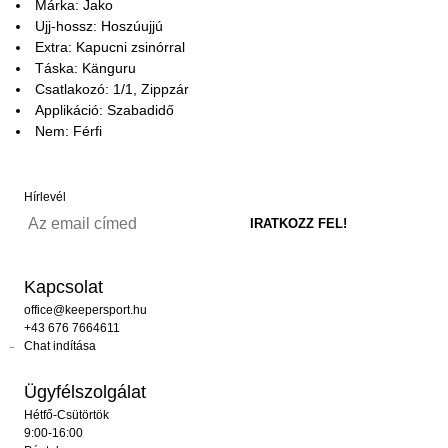
Márka: Jako
Ujj-hossz: Hoszúujjú
Extra: Kapucni zsinórral
Táska: Känguru
Csatlakozó: 1/1, Zippzár
Applikáció: Szabadidő
Nem: Férfi
Hírlevél
Kapcsolat
office@keepersport.hu
+43 676 7664611
Chat indítása
Ügyfélszolgálat
Hétfő-Csütörtök
9:00-16:00