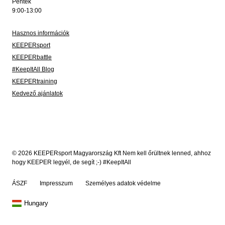
Péntek
9:00-13:00
Hasznos információk
KEEPERsport
KEEPERbattle
#KeepItAll Blog
KEEPERtraining
Kedvező ajánlatok
© 2026 KEEPERsport Magyarország Kft Nem kell őrültnek lenned, ahhoz
hogy KEEPER legyél, de segít ;-) #KeepItAll
ÁSZF
Impresszum
Személyes adatok védelme
Hungary