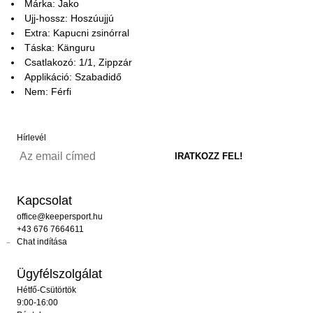
Márka: Jako
Ujj-hossz: Hoszúujjú
Extra: Kapucni zsinórral
Táska: Känguru
Csatlakozó: 1/1, Zippzár
Applikáció: Szabadidő
Nem: Férfi
Hírlevél
Kapcsolat
office@keepersport.hu
+43 676 7664611
Chat indítása
Ügyfélszolgálat
Hétfő-Csütörtök
9:00-16:00