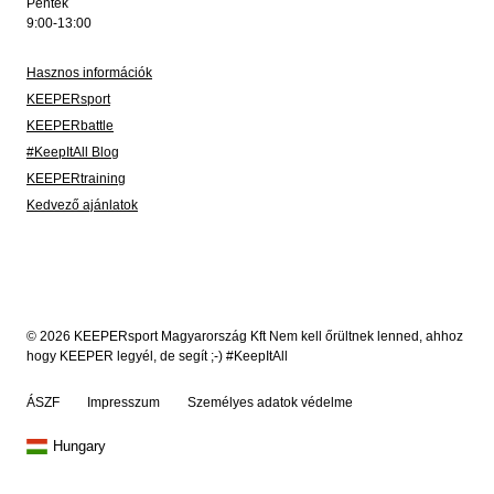
Péntek
9:00-13:00
Hasznos információk
KEEPERsport
KEEPERbattle
#KeepItAll Blog
KEEPERtraining
Kedvező ajánlatok
© 2026 KEEPERsport Magyarország Kft Nem kell őrültnek lenned, ahhoz
hogy KEEPER legyél, de segít ;-) #KeepItAll
ÁSZF
Impresszum
Személyes adatok védelme
Hungary