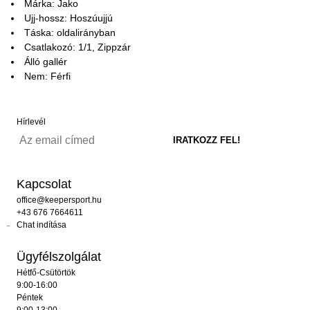
Márka: Jako
Ujj-hossz: Hoszúujjú
Táska: oldalirányban
Csatlakozó: 1/1, Zippzár
Álló gallér
Nem: Férfi
Hírlevél
Kapcsolat
office@keepersport.hu
+43 676 7664611
Chat indítása
Ügyfélszolgálat
Hétfő-Csütörtök
9:00-16:00
Péntek