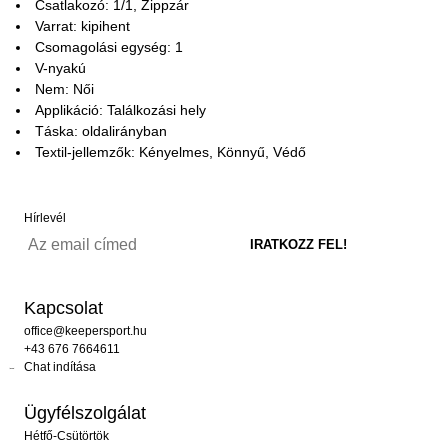
Csatlakozó: 1/1, Zippzár
Varrat: kipihent
Csomagolási egység: 1
V-nyakú
Nem: Női
Applikáció: Találkozási hely
Táska: oldalirányban
Textil-jellemzők: Kényelmes, Könnyű, Védő
Hírlevél
Kapcsolat
office@keepersport.hu
+43 676 7664611
Chat indítása
Ügyfélszolgálat
Hétfő-Csütörtök