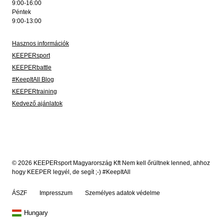
9:00-16:00
Péntek
9:00-13:00
Hasznos információk
KEEPERsport
KEEPERbattle
#KeepItAll Blog
KEEPERtraining
Kedvező ajánlatok
© 2026 KEEPERsport Magyarország Kft Nem kell őrültnek lenned, ahhoz
hogy KEEPER legyél, de segít ;-) #KeepItAll
ÁSZF
Impresszum
Személyes adatok védelme
Hungary