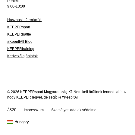
Péntek
9:00-13:00
Hasznos információk
KEEPERsport
KEEPERbattle
#KeepItAll Blog
KEEPERtraining
Kedvező ajánlatok
© 2026 KEEPERsport Magyarország Kft Nem kell őrültnek lenned, ahhoz
hogy KEEPER legyél, de segít ;-) #KeepItAll
ÁSZF
Impresszum
Személyes adatok védelme
Hungary