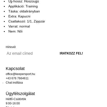
Ujj-hossz: Hoszúujjú
Applikáció: Training
Táska: oldalirányban
Extra: Kapucni
Csatlakozó: 1/1, Zippzár
Varrat: normal
Nem: Női
Hírlevél
Kapcsolat
office@keepersport.hu
+43 676 7664611
Chat indítása
Ügyfélszolgálat
Hétfő-Csütörtök
9:00-16:00