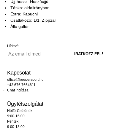
Ujj-hossz: Hoszúujjú
Táska: oldalirányban
Extra: Kapucni
Csatlakozó: 1/1, Zippzár
Álló gallér
Hírlevél
Kapcsolat
office@keepersport.hu
+43 676 7664611
Chat indítása
Ügyfélszolgálat
Hétfő-Csütörtök
9:00-16:00
Péntek
9:00-13:00