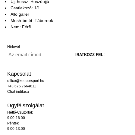
Ujj-hossz: Hoszúujjú
Csatlakozó: 1/1
Álló gallér
Mesh-betét: Tábornok
Nem: Férfi
Hírlevél
Kapcsolat
office@keepersport.hu
+43 676 7664611
Chat indítása
Ügyfélszolgálat
Hétfő-Csütörtök
9:00-16:00
Péntek
9:00-13:00