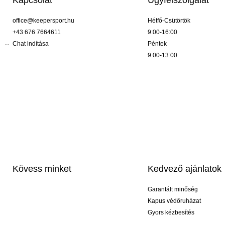
Kapcsolat
Ügyfélszolgálat
office@keepersport.hu
Hétfő-Csütörtök
+43 676 7664611
9:00-16:00
Chat indítása
Péntek
9:00-13:00
Kövess minket
Kedvező ajánlatok
Garantált minőség
Kapus védőruházat
Gyors kézbesítés
Profi feliratozás