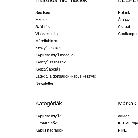
Hasznos információk
KEEPER
Segítség
Rólunk
Fizetés
Áruház
Szállítás
Csapat
Visszaküldés
Goalkeeper
Mérettáblázat
Keszyű kisokos
Kapuskesztyű-modellek
Kesztyű szabások
Kesztyűápolás
Latex tulajdonságok (kapus kesztyű)
Newsletter
Kategóriák
Márkák
Kapuskesztyűk
adidas
Futball cipők
KEEPERspo
Kapus nadrágok
NIKE
Kapusmezek
Puma