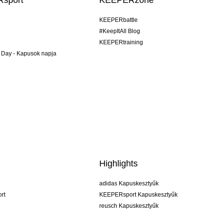
sport
KEEPERzone
KEEPERbattle
#KeepItAll Blog
KEEPERtraining
 Day - Kapusok napja
Highlights
adidas Kapuskesztyűk
rt
KEEPERsport Kapuskesztyűk
reusch Kapuskesztyűk
uhlsport Kapuskesztyűk