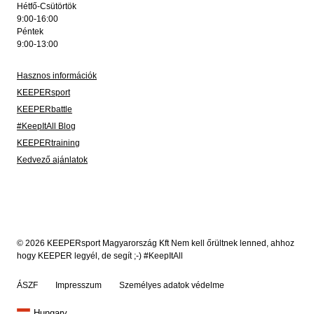
Hétfő-Csütörtök
9:00-16:00
Péntek
9:00-13:00
Hasznos információk
KEEPERsport
KEEPERbattle
#KeepItAll Blog
KEEPERtraining
Kedvező ajánlatok
© 2026 KEEPERsport Magyarország Kft Nem kell őrültnek lenned, ahhoz
hogy KEEPER legyél, de segít ;-) #KeepItAll
ÁSZF
Impresszum
Személyes adatok védelme
Hungary