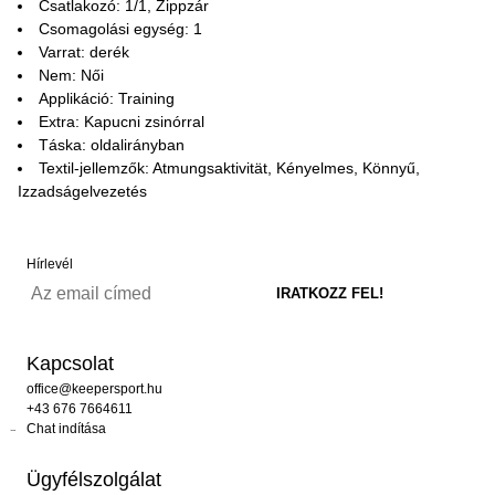
Csatlakozó: 1/1, Zippzár
Csomagolási egység: 1
Varrat: derék
Nem: Női
Applikáció: Training
Extra: Kapucni zsinórral
Táska: oldalirányban
Textil-jellemzők: Atmungsaktivität, Kényelmes, Könnyű,
Izzadságelvezetés
Hírlevél
Kapcsolat
office@keepersport.hu
+43 676 7664611
Chat indítása
Ügyfélszolgálat