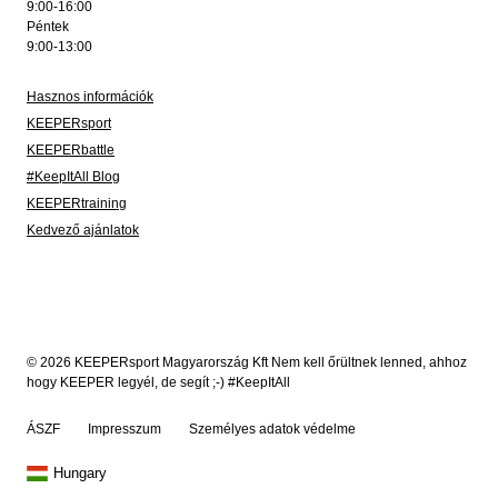
9:00-16:00
Péntek
9:00-13:00
Hasznos információk
KEEPERsport
KEEPERbattle
#KeepItAll Blog
KEEPERtraining
Kedvező ajánlatok
© 2026 KEEPERsport Magyarország Kft Nem kell őrültnek lenned, ahhoz
hogy KEEPER legyél, de segít ;-) #KeepItAll
ÁSZF
Impresszum
Személyes adatok védelme
Hungary