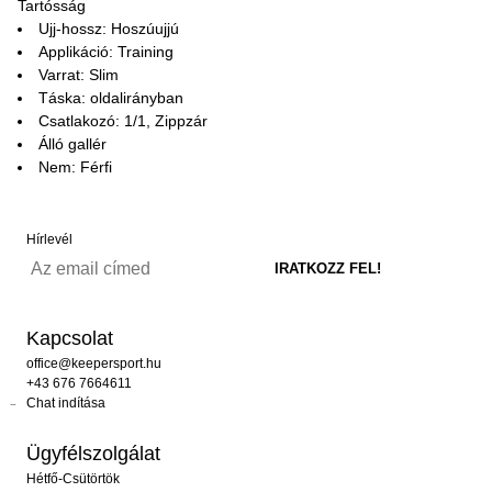
Tartósság
Ujj-hossz: Hoszúujjú
Applikáció: Training
Varrat: Slim
Táska: oldalirányban
Csatlakozó: 1/1, Zippzár
Álló gallér
Nem: Férfi
Hírlevél
Kapcsolat
office@keepersport.hu
+43 676 7664611
Chat indítása
Ügyfélszolgálat
Hétfő-Csütörtök