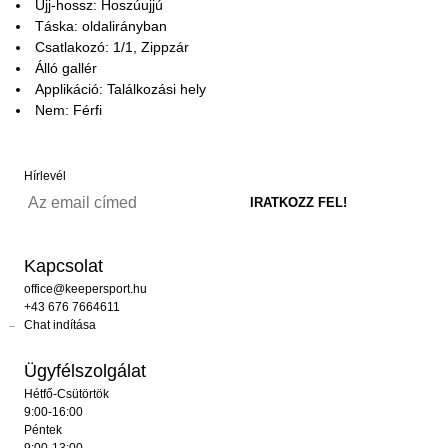
Ujj-hossz: Hoszúujjú
Táska: oldalirányban
Csatlakozó: 1/1, Zippzár
Álló gallér
Applikáció: Találkozási hely
Nem: Férfi
Hírlevél
Kapcsolat
office@keepersport.hu
+43 676 7664611
Chat indítása
Ügyfélszolgálat
Hétfő-Csütörtök
9:00-16:00
Péntek