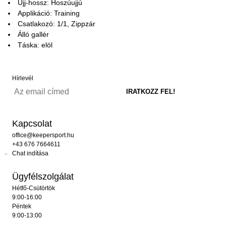
Ujj-hossz: Hoszúujjú
Applikáció: Training
Csatlakozó: 1/1, Zippzár
Álló gallér
Táska: elöl
Hírlevél
Kapcsolat
office@keepersport.hu
+43 676 7664611
Chat indítása
Ügyfélszolgálat
Hétfő-Csütörtök
9:00-16:00
Péntek
9:00-13:00