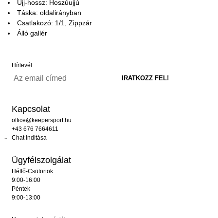
Ujj-hossz: Hoszúujjú
Táska: oldalirányban
Csatlakozó: 1/1, Zippzár
Álló gallér
Hírlevél
Kapcsolat
office@keepersport.hu
+43 676 7664611
Chat indítása
Ügyfélszolgálat
Hétfő-Csütörtök
9:00-16:00
Péntek
9:00-13:00