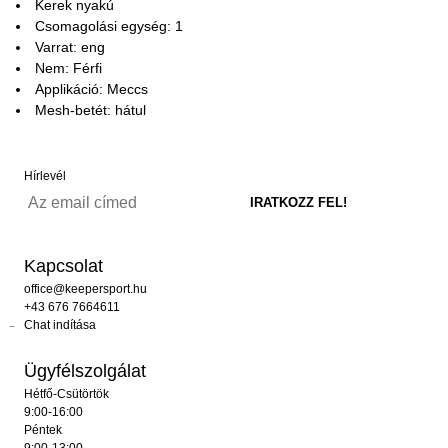
Kerek nyakú
Csomagolási egység: 1
Varrat: eng
Nem: Férfi
Applikáció: Meccs
Mesh-betét: hátul
Hírlevél
Kapcsolat
office@keepersport.hu
+43 676 7664611
Chat indítása
Ügyfélszolgálat
Hétfő-Csütörtök
9:00-16:00
Péntek