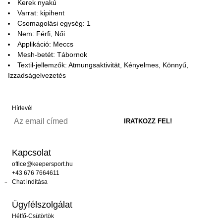
Kerek nyakú
Varrat: kipihent
Csomagolási egység: 1
Nem: Férfi, Női
Applikáció: Meccs
Mesh-betét: Tábornok
Textil-jellemzők: Atmungsaktivität, Kényelmes, Könnyű,
Izzadságelvezetés
Hírlevél
Kapcsolat
office@keepersport.hu
+43 676 7664611
Chat indítása
Ügyfélszolgálat
Hétfő-Csütörtök