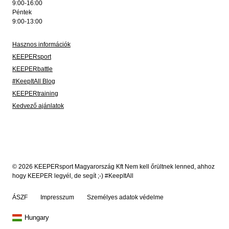
9:00-16:00
Péntek
9:00-13:00
Hasznos információk
KEEPERsport
KEEPERbattle
#KeepItAll Blog
KEEPERtraining
Kedvező ajánlatok
© 2026 KEEPERsport Magyarország Kft Nem kell őrültnek lenned, ahhoz
hogy KEEPER legyél, de segít ;-) #KeepItAll
ÁSZF
Impresszum
Személyes adatok védelme
Hungary