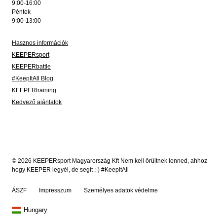
9:00-16:00
Péntek
9:00-13:00
Hasznos információk
KEEPERsport
KEEPERbattle
#KeepItAll Blog
KEEPERtraining
Kedvező ajánlatok
© 2026 KEEPERsport Magyarország Kft Nem kell őrültnek lenned, ahhoz
hogy KEEPER legyél, de segít ;-) #KeepItAll
ÁSZF
Impresszum
Személyes adatok védelme
Hungary