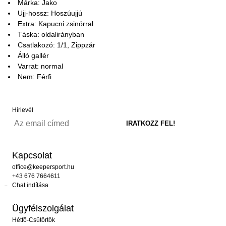
Márka: Jako
Ujj-hossz: Hoszúujjú
Extra: Kapucni zsinórral
Táska: oldalirányban
Csatlakozó: 1/1, Zippzár
Álló gallér
Varrat: normal
Nem: Férfi
Hírlevél
Kapcsolat
office@keepersport.hu
+43 676 7664611
Chat indítása
Ügyfélszolgálat
Hétfő-Csütörtök