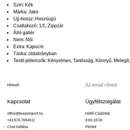
Szín: Kék
Márka: Jako
Ujj-hossz: Hoszúujjú
Csatlakozó: 1/1, Zippzár
Álló gallér
Nem: Női
Extra: Kapucni
Táska: oldalirányban
Textil-jellemzők: Kényelmes, Tartósság, Könnyű, Melegít,
Hírlevél
Kapcsolat
Ügyfélszolgálat
office@keepersport.hu
Hétfő-Csütörtök
+43 676 7664611
9:00-16:00
Chat indítása
Péntek