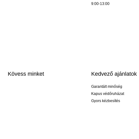
9:00-13:00
Kövess minket
Kedvező ajánlatok
Garantált minőség
Kapus védőruházat
Gyors kézbesítés
Profi feliratozás
Exkluzív kesztyűk
Akciós csomagok