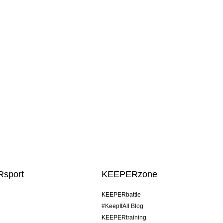
sport
KEEPERzone
KEEPERbattle
#KeepItAll Blog
KEEPERtraining