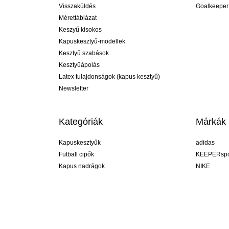
Visszaküldés
Goalkeeper
Mérettáblázat
Keszyű kisokos
Kapuskesztyű-modellek
Kesztyű szabások
Kesztyűápolás
Latex tulajdonságok (kapus kesztyű)
Newsletter
Kategóriák
Márkák
Kapuskesztyűk
adidas
Futball cipők
KEEPERspo
Kapus nadrágok
NIKE
Kapusmezek
Puma
Kapus alánadrág
REUSCH
Sells Goal
uhlsport
Elite Sport