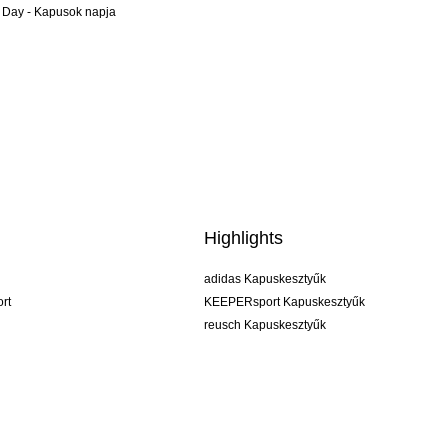
 Day - Kapusok napja
Highlights
adidas Kapuskesztyűk
rt
KEEPERsport Kapuskesztyűk
reusch Kapuskesztyűk
uhlsport Kapuskesztyűk
rehab Kapuskesztyűk
keeper
NIKE Kapuskesztyűk
PUMA Kapuskesztyűk
SELLS Kapuskesztyűk