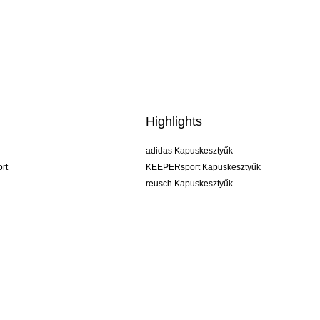
Highlights
adidas Kapuskesztyűk
rt
KEEPERsport Kapuskesztyűk
reusch Kapuskesztyűk
uhlsport Kapuskesztyűk
rehab Kapuskesztyűk
keeper
NIKE Kapuskesztyűk
PUMA Kapuskesztyűk
SELLS Kapuskesztyűk