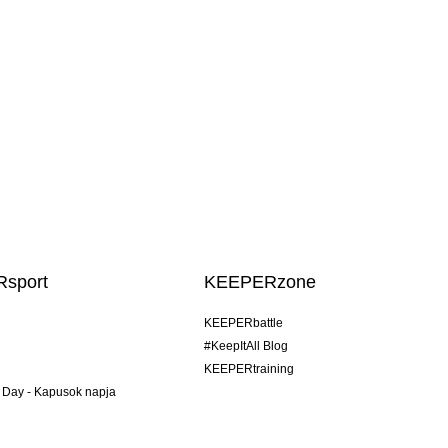
sport
KEEPERzone
KEEPERbattle
#KeepItAll Blog
KEEPERtraining
 Day - Kapusok napja