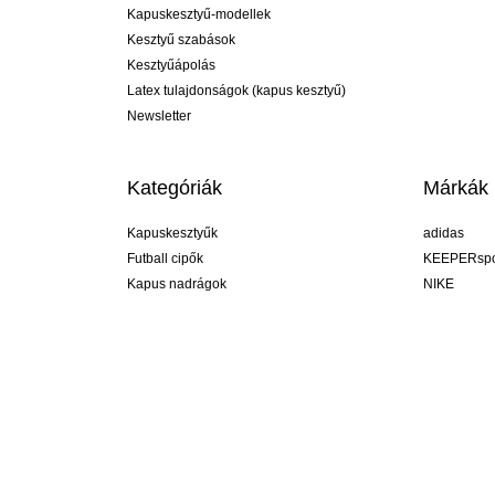
Kapuskesztyű-modellek
Kesztyű szabások
Kesztyűápolás
Latex tulajdonságok (kapus kesztyű)
Newsletter
Kategóriák
Márkák
Kapuskesztyűk
adidas
Futball cipők
KEEPERspo
Kapus nadrágok
NIKE
Kapusmezek
Puma
Kapus alánadrág
REUSCH
Sells Goal
uhlsport
Elite Sport
rehab