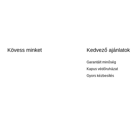
Kövess minket
Kedvező ajánlatok
Garantált minőség
Kapus védőruházat
Gyors kézbesítés
Profi feliratozás
Exkluzív kesztyűk
Akciós csomagok