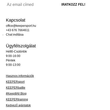
Kapcsolat
office@keepersport.hu
+43 676 7664611
Chat indítása
Ügyfélszolgálat
Hétfő-Csütörtök
9:00-16:00
Péntek
9:00-13:00
Hasznos információk
KEEPERsport
KEEPERbattle
#KeepItAll Blog
KEEPERtraining
Kedvező ajánlatok