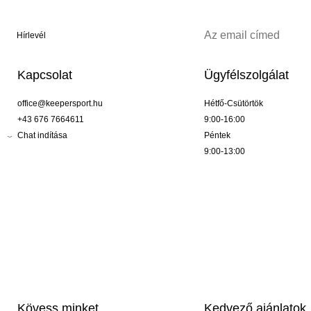
Hírlevél
Kapcsolat
Ügyfélszolgálat
office@keepersport.hu
Hétfő-Csütörtök
+43 676 7664611
9:00-16:00
Chat indítása
Péntek
9:00-13:00
Kövess minket
Kedvező ajánlatok