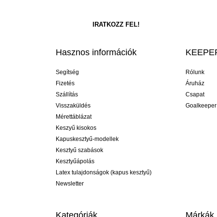
Hasznos információk
KEEPER
Segítség
Rólunk
Fizetés
Áruház
Szállítás
Csapat
Visszaküldés
Goalkeeper
Mérettáblázat
Keszyű kisokos
Kapuskesztyű-modellek
Kesztyű szabások
Kesztyűápolás
Latex tulajdonságok (kapus kesztyű)
Newsletter
Kategóriák
Márkák