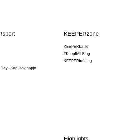
sport
KEEPERzone
KEEPERbattle
#KeepItAll Blog
KEEPERtraining
 Day - Kapusok napja
Highlights