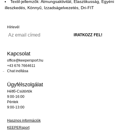
Textil-jellemzők: Atmungsaktivität, Elasztikusság, Egyéni
illeszkedés, Könnyű, Izzadságelvezetés, Dri-FIT
Hírlevél
Kapcsolat
office@keepersport.hu
+43 676 7664611
Chat indítása
Ügyfélszolgálat
Hétfő-Csütörtök
9:00-16:00
Péntek
9:00-13:00
Hasznos információk
KEEPERsport