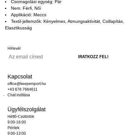
Csomagolási egység: Pár
Nem: Férfi, Női
Applikáció: Meccs
Textil-jellemzők: Kényelmes, Atmungsaktivität, Csillapítás,
Elasztikusság
Hírlevél
Kapcsolat
office@keepersport.hu
+43 676 7664611
Chat indítása
Ügyfélszolgálat
Hétfő-Csütörtök
9:00-16:00
Péntek
9:00-13:00