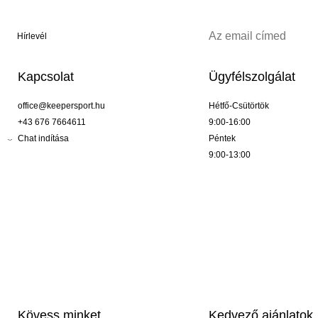
Hírlevél
Kapcsolat
Ügyfélszolgálat
office@keepersport.hu
Hétfő-Csütörtök
+43 676 7664611
9:00-16:00
Chat indítása
Péntek
9:00-13:00
Kövess minket
Kedvező ajánlatok