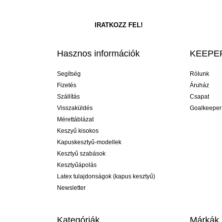
Hasznos információk
KEEPER
Segítség
Rólunk
Fizetés
Áruház
Szállítás
Csapat
Visszaküldés
Goalkeeper
Mérettáblázat
Keszyű kisokos
Kapuskesztyű-modellek
Kesztyű szabások
Kesztyűápolás
Latex tulajdonságok (kapus kesztyű)
Newsletter
Kategóriák
Márkák