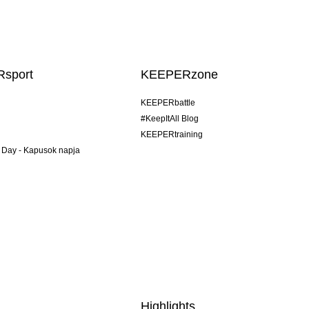
sport
KEEPERzone
KEEPERbattle
#KeepItAll Blog
KEEPERtraining
 Day - Kapusok napja
Highlights