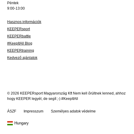
Péntek
9:00-13:00
Hasznos információk
KEEPERsport
KEEPERbattle
#KeepItAll Blog
KEEPERtraining
Kedvező ajánlatok
© 2026 KEEPERsport Magyarország Kft Nem kell őrültnek lenned, ahhoz
hogy KEEPER legyél, de segít ;-) #KeepItAll
ÁSZF
Impresszum
Személyes adatok védelme
Hungary