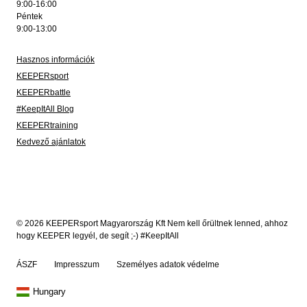
9:00-16:00
Péntek
9:00-13:00
Hasznos információk
KEEPERsport
KEEPERbattle
#KeepItAll Blog
KEEPERtraining
Kedvező ajánlatok
© 2026 KEEPERsport Magyarország Kft Nem kell őrültnek lenned, ahhoz
hogy KEEPER legyél, de segít ;-) #KeepItAll
ÁSZF
Impresszum
Személyes adatok védelme
Hungary