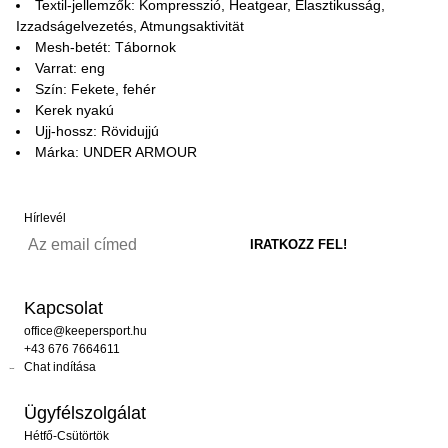
Textil-jellemzők: Kompresszió, Heatgear, Elasztikusság,
Izzadságelvezetés, Atmungsaktivität
Mesh-betét: Tábornok
Varrat: eng
Szín: Fekete, fehér
Kerek nyakú
Ujj-hossz: Rövidujjú
Márka: UNDER ARMOUR
Hírlevél
Kapcsolat
office@keepersport.hu
+43 676 7664611
Chat indítása
Ügyfélszolgálat
Hétfő-Csütörtök