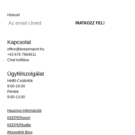
Hírlevél
Kapcsolat
office@keepersport.hu
+43 676 7664611
Chat indítása
Ügyfélszolgálat
Hétfő-Csütörtök
9:00-16:00
Péntek
9:00-13:00
Hasznos információk
KEEPERsport
KEEPERbattle
#KeepItAll Blog