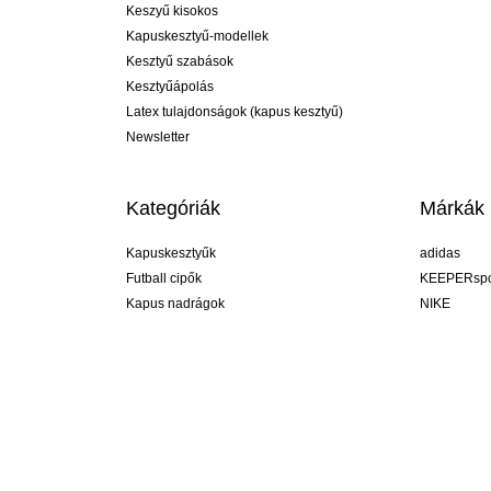
Keszyű kisokos
Kapuskesztyű-modellek
Kesztyű szabások
Kesztyűápolás
Latex tulajdonságok (kapus kesztyű)
Newsletter
Kategóriák
Márkák
Kapuskesztyűk
adidas
Futball cipők
KEEPERspo
Kapus nadrágok
NIKE
Kapusmezek
Puma
Kapus alánadrág
REUSCH
Sells Goal
uhlsport
Elite Sport
rehab