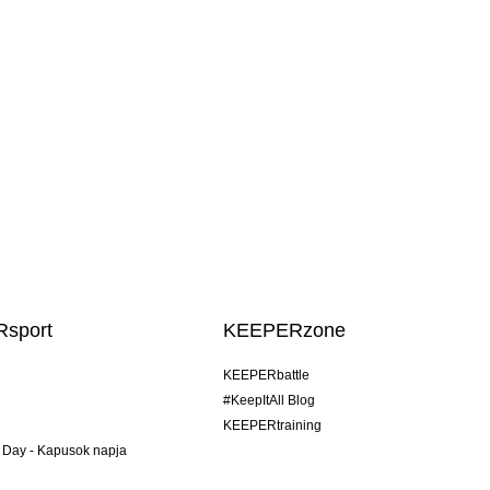
sport
KEEPERzone
KEEPERbattle
#KeepItAll Blog
KEEPERtraining
 Day - Kapusok napja