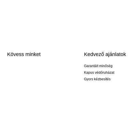
Kövess minket
Kedvező ajánlatok
Garantált minőség
Kapus védőruházat
Gyors kézbesítés
Profi feliratozás
Exkluzív kesztyűk
Akciós csomagok