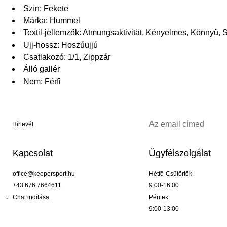
Szín: Fekete
Márka: Hummel
Textil-jellemzők: Atmungsaktivität, Kényelmes, Könnyű, S
Ujj-hossz: Hoszúujjú
Csatlakozó: 1/1, Zippzár
Álló gallér
Nem: Férfi
Hírlevél
Kapcsolat
Ügyfélszolgálat
office@keepersport.hu
Hétfő-Csütörtök
+43 676 7664611
9:00-16:00
Chat indítása
Péntek
9:00-13:00