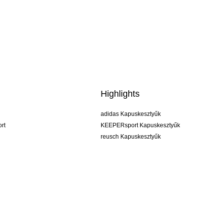
Highlights
adidas Kapuskesztyűk
rt
KEEPERsport Kapuskesztyűk
reusch Kapuskesztyűk
uhlsport Kapuskesztyűk
rehab Kapuskesztyűk
keeper
NIKE Kapuskesztyűk
PUMA Kapuskesztyűk
SELLS Kapuskesztyűk